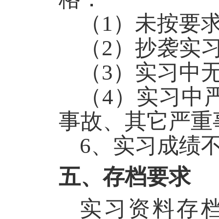
（
1
）未按要
（
2
）抄袭实
（
3
）实习中
（
4
）实习中
事故、其它严重
6
、实习成绩
五、存档要求
实习资料存