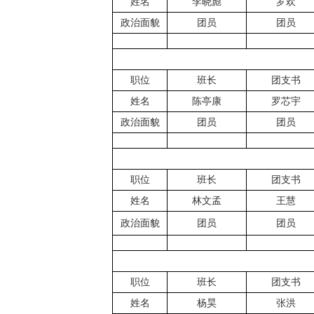
姓名
李晓彪
罗欢
政治面貌
团员
团员
职位
班长
团支书
姓名
陈亭康
罗芯宇
政治面貌
团员
团员
职位
班长
团支书
姓名
林文孟
王慧
政治面貌
团员
团员
职位
班长
团支书
姓名
杨昊
张洪