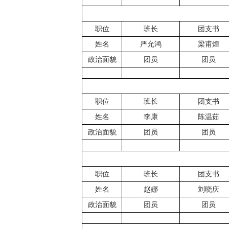
职位
班长
团支书
姓名
严允鸿
梁甫煌
政治面貌
团员
团员
职位
班长
团支书
姓名
李康
陈温茹
政治面貌
团员
团员
职位
班长
团支书
姓名
赵娜
刘晓庆
政治面貌
团员
团员