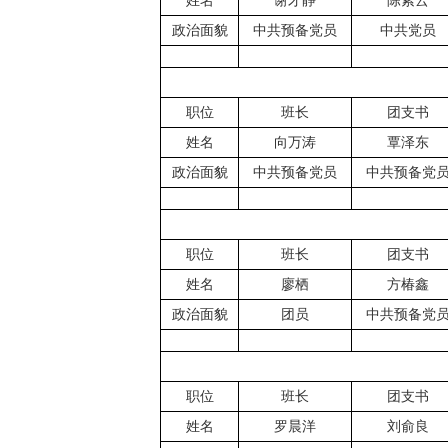
姓名
谢才静
陈紫云
政治面貌
中共预备党员
中共党员
职位
班长
团支书
姓名
向万涛
覃泽东
政治面貌
中共预备党员
中共预备党
职位
班长
团支书
姓名
廖栖
方椿鑫
政治面貌
团员
中共预备党
职位
班长
团支书
姓名
罗晨洋
刘俞良