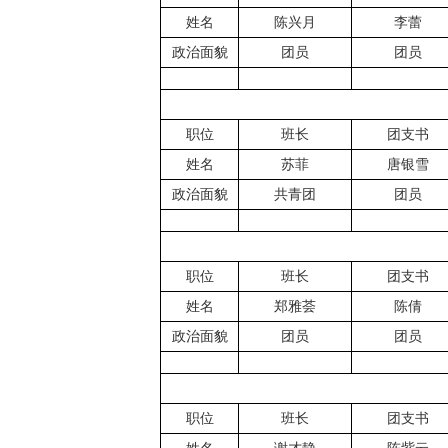
姓名
陈兴月
李蕾
政治面貌
团员
团员
职位
班长
团支书
姓名
苏菲
唐银雪
政治面貌
共青团
团员
职位
班长
团支书
姓名
郑雅荟
陈倩
政治面貌
团员
团员
职位
班长
团支书