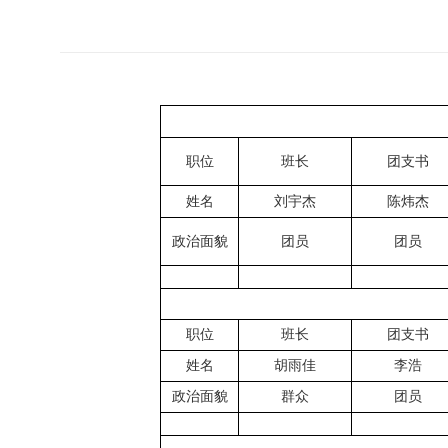
职位
班长
团支书
姓名
刘宇杰
陈炜杰
政治面貌
团员
团员
职位
班长
团支书
姓名
胡雨佳
李浩
政治面貌
群众
团员