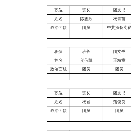
职位
班长
团支书
姓名
陈雯欣
杨青苗
政治面貌
团员
中共预备党
职位
班长
团支书
姓名
贺信凯
王靖童
政治面貌
团员
团员
职位
班长
团支书
姓名
杨君
蒲俊良
政治面貌
团员
团员