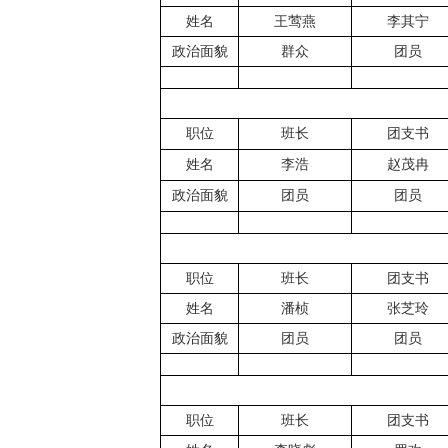
姓名
王莺燕
李其宁
政治面貌
群众
团员
职位
班长
团支书
姓名
李浩
赵茂冉
政治面貌
团员
团员
职位
班长
团支书
姓名
潘桢
张芝玲
政治面貌
团员
团员
职位
班长
团支书