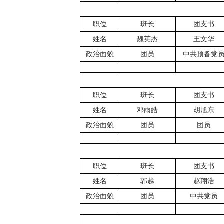
职位
班长
团支书
姓名
魏英杰
王文华
政治面貌
团员
中共预备党
职位
班长
团支书
姓名
邓雨皓
胡旭东
政治面貌
团员
团员
职位
班长
团支书
姓名
郭越
赵翔浩
政治面貌
团员
中共党员