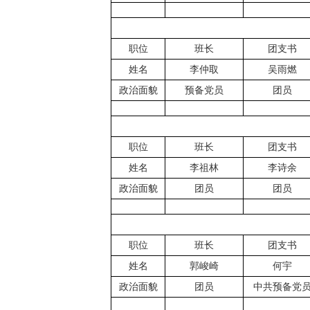
职位
班长
团支书
姓名
李仲取
吴雨燃
政治面貌
预备党员
团员
职位
班长
团支书
姓名
李祖林
李诗余
政治面貌
团员
团员
职位
班长
团支书
姓名
郭峻崎
何宇
政治面貌
团员
中共预备党