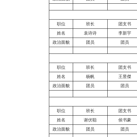
职位
班长
团支书
姓名
袁诗诗
李新宇
政治面貌
团员
团员
职位
班长
团支书
姓名
杨帆
王昱傑
政治面貌
团员
团员
职位
班长
团支书
姓名
谢伏聪
侯书豪
政治面貌
团员
团员