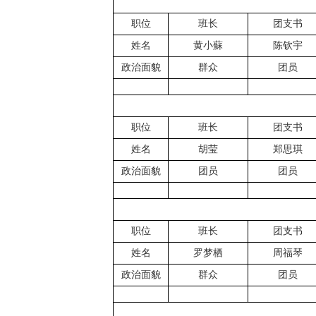
职位
班长
团支书
姓名
黄小蘇
陈钦宇
政治面貌
群众
团员
职位
班长
团支书
姓名
胡莹
郑思琪
政治面貌
团员
团员
职位
班长
团支书
姓名
罗梦栖
周福琴
政治面貌
群众
团员